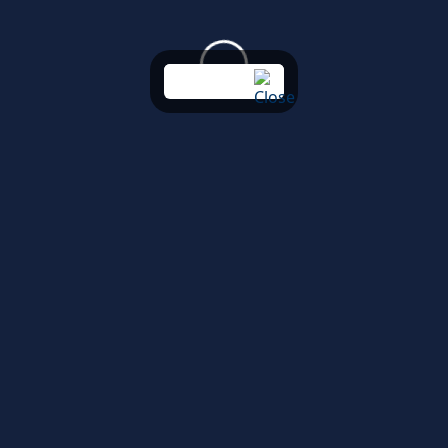
PT. Cipta Manunggal Sukses
k L No. 1 Desa
Lokasi Kantor di Pesona Kahuripan 1 Ruko Blok 
ogor-Jawa
Cikahuripan Kec. Klapanunggal Kabupaten Bog
Barat 16710, pesonakahuripangroup.co.id
log
Contact