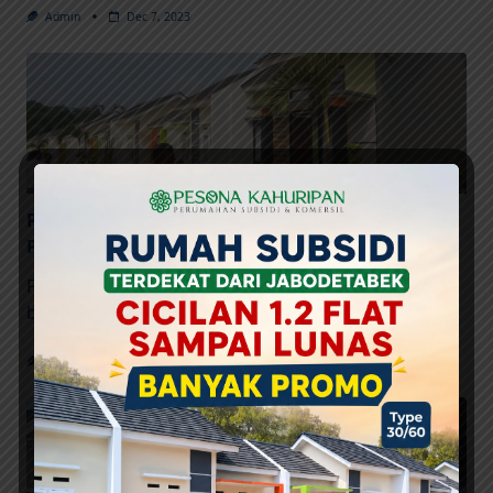
Admin
Dec 7, 2023
Pesona Kahuripan 9: Memahami Keindahan
Perumahan Subsidi
Perumahan subsidi menjadi pilihan utama bagi
banyak keluarga yang menginginkan
...
Admin
Dec 6, 2023