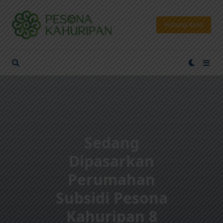
Hubungi Kami
Sedang
Dipasarkan
Perumahan
Subsidi Pesona
Kahuripan 8