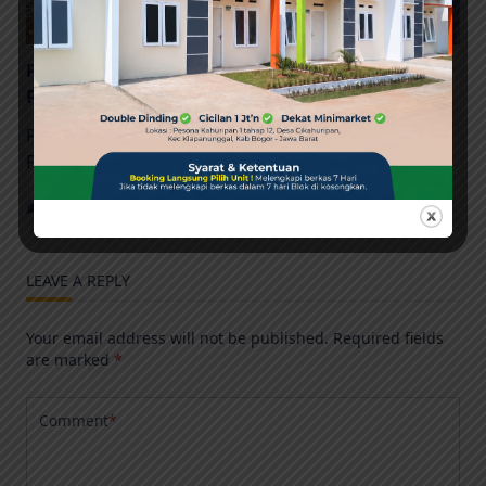
Promo Potongan Harga 50% DP & Booking di
Perumahan Pesona Kahuripan 9
Promo Potongan Harga 50% DP dan Booking di
Pesona Kahuripan
...
Admin
Oct 7, 2023
LEAVE A REPLY
Your email address will not be published.
Required fields
are marked
*
Comment
*